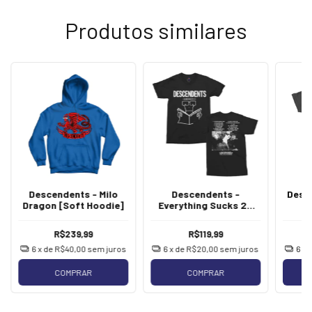
Produtos similares
Descendents - Milo
Descendents -
Desc
Dragon [Soft Hoodie]
Everything Sucks 25
Photo [Preta]
R$239,99
R$119,99
6
x de
R$40,00
sem juros
6
x de
R$20,00
sem juros
6
x 
COMPRAR
COMPRAR