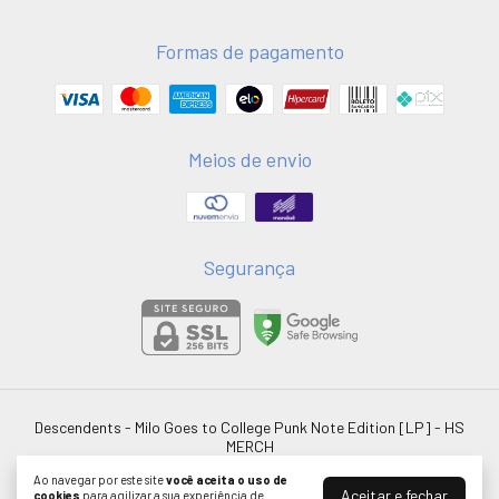
Formas de pagamento
Meios de envio
Segurança
Descendents - Milo Goes to College Punk Note Edition [LP]
- HS
MERCH
©2026. HSMERCH LTDA - 58051075000181. Todos os direitos reservados.
Ao navegar por este site
você aceita o uso de
Aceitar e fechar
cookies
para agilizar a sua experiência de