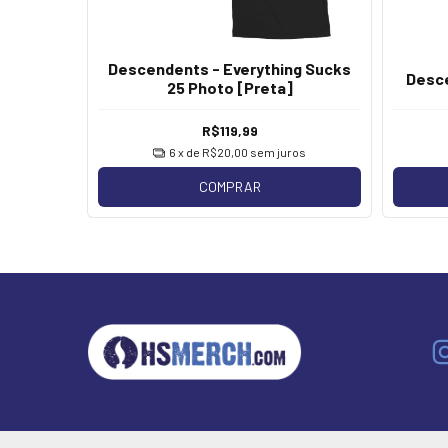
Descendents - Everything Sucks
 Cup
Desce
25 Photo [Preta]
R$119,99
os
6
x de
R$20,00
sem juros
COMPRAR