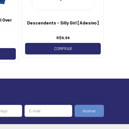
l Over
Descen
Descendents - Silly Girl [Adesivo]
R$9,99
COMPRAR