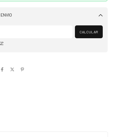
 ENVIO
Alterar CEP
CALCULAR
EP