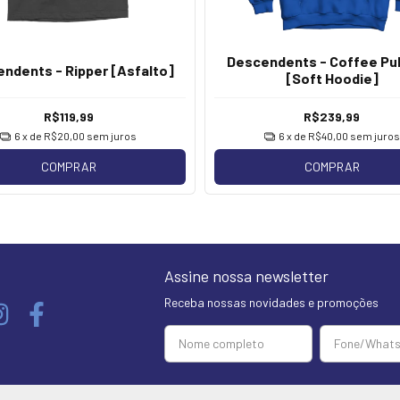
Descendents - Coffee Pul
ndents - Ripper [Asfalto]
[Soft Hoodie]
R$119,99
R$239,99
6
x de
R$20,00
sem juros
6
x de
R$40,00
sem juros
COMPRAR
COMPRAR
Assine nossa newsletter
Receba nossas novidades e promoções