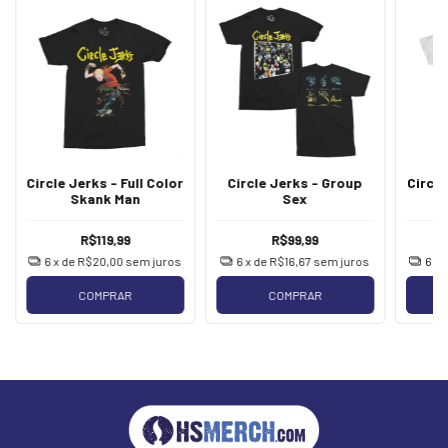
Circle Jerks - Full Color
Circle Jerks - Group
Circle
Skank Man
Sex
R$119,99
R$99,99
6
x de
R$20,00
sem juros
6
x de
R$16,67
sem juros
6
x 
COMPRAR
COMPRAR