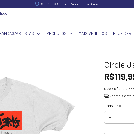
FRETE GRÁTIS acima de R$ 340,00 | Norte e Nordeste acima de R$ 390,00
ch.com
BANDAS/ARTISTAS
PRODUTOS
MAIS VENDIDOS
BLUE DEAL
Circle J
R$119,9
6
x de
R$20,00
sem
Ver mais detal
Tamanho