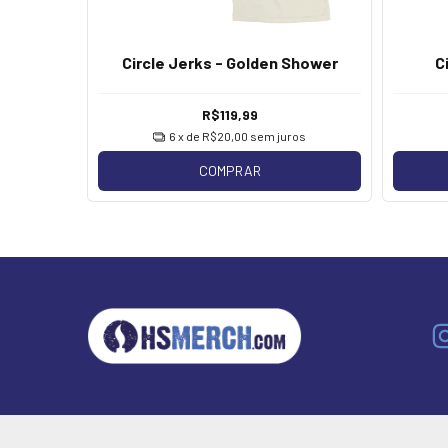
 Split 7"
Circle Jerks - Golden Shower
C
R$119,99
os
6
x de
R$20,00
sem juros
COMPRAR