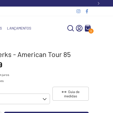
S
LANÇAMENTOS
0
erks - American Tour 85
9
 juros
hes
Guia de
medidas