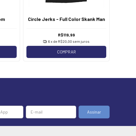
oom
Circle Jerks - Full Color Skank Man
Circle
R$119,99
6
x de
R$20,00
sem juros
COMPRAR