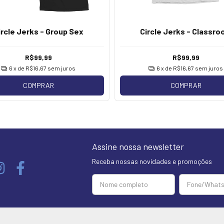
ircle Jerks - Group Sex
Circle Jerks - Classr
R$99,99
R$99,99
6
x de
R$16,67
sem juros
6
x de
R$16,67
sem juros
COMPRAR
COMPRAR
Assine nossa newsletter
Receba nossas novidades e promoções