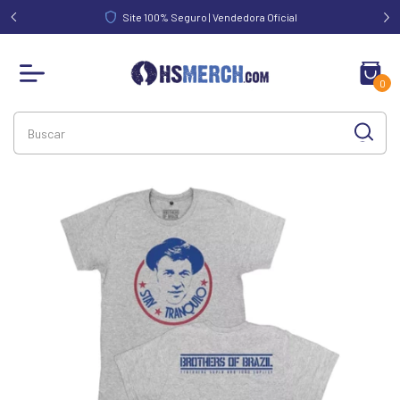
FRETE GRÁTIS acima de R$ 340,00 | Norte e Nordeste acima de
R$ 390,00
0