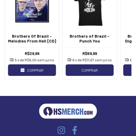
Brothers Of Brazil -
Brothers of Brazil -
Brot
Melodies From Hell [CD]
Punch You
Diga
R$29,99
R$69,99
5
x de
R$6,00
sem juros
6
x de
R$11,67
sem juros
6
x
COMPRAR
COMPRAR