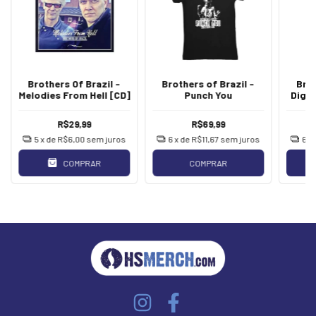
Brothers Of Brazil -
Brothers of Brazil -
Brot
Melodies From Hell [CD]
Punch You
Diga
R$29,99
R$69,99
5
x de
R$6,00
sem juros
6
x de
R$11,67
sem juros
6
x
COMPRAR
COMPRAR