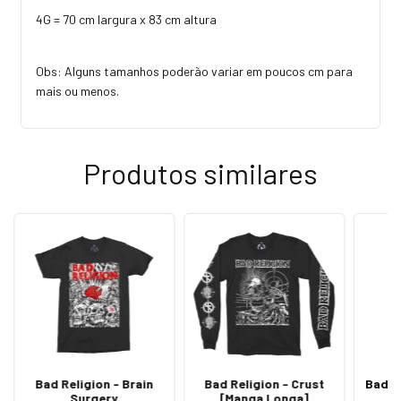
4G = 70 cm largura x 83 cm altura
Obs: Alguns tamanhos poderão variar em poucos cm para
mais ou menos.
Produtos similares
Bad Religion - Brain
Bad Religion - Crust
Bad R
Surgery
[Manga Longa]