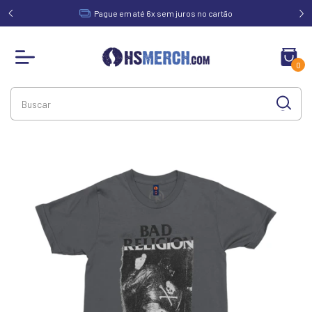
acima de
Pague em até 6x sem juros no cartão
0