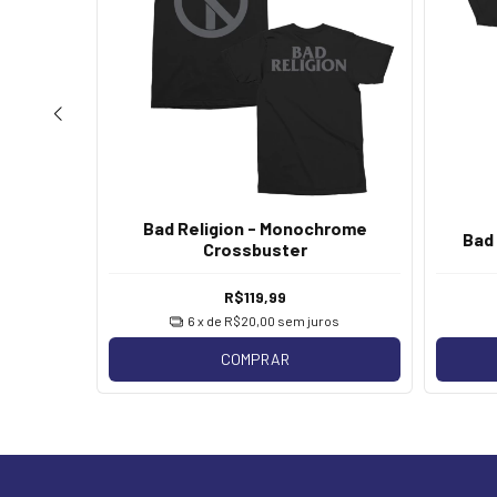
Jacket
Bad Religion - Monochrome
Bad 
Crossbuster
R$119,99
6
x de
R$20,00
sem juros
COMPRAR