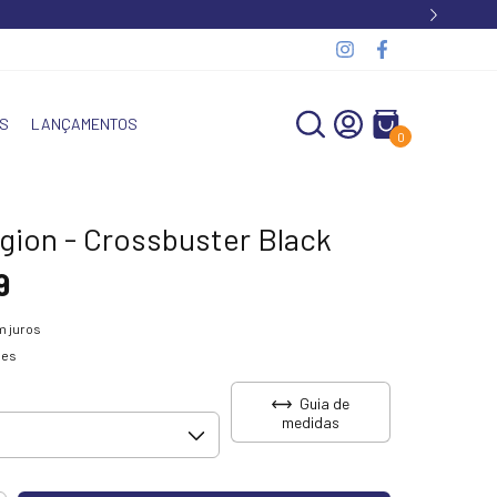
S
LANÇAMENTOS
0
gion - Crossbuster Black
9
 juros
hes
Guia de
medidas