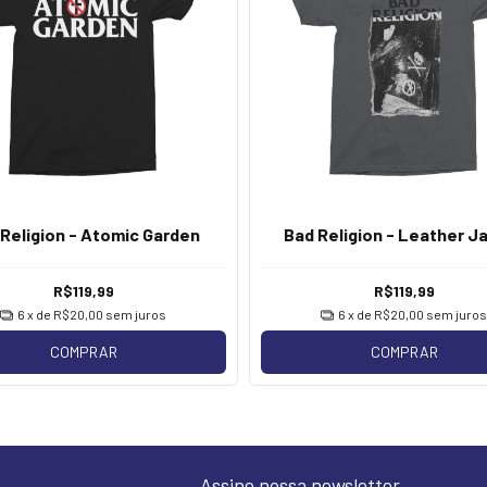
Religion - Atomic Garden
Bad Religion - Leather J
R$119,99
R$119,99
6
x de
R$20,00
sem juros
6
x de
R$20,00
sem juros
COMPRAR
COMPRAR
Assine nossa newsletter