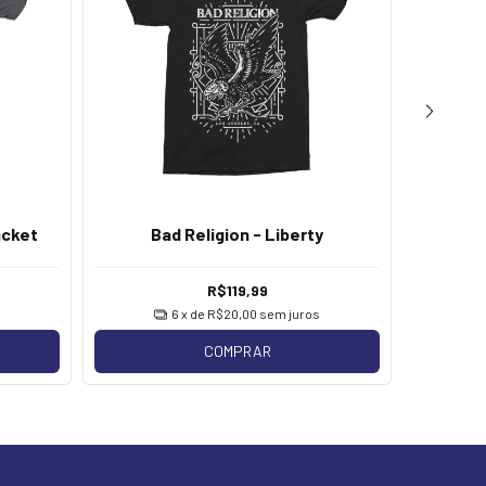
acket
Bad Religion - Liberty
Bad Reli
R$119,99
6
x de
R$20,00
sem juros
COMPRAR