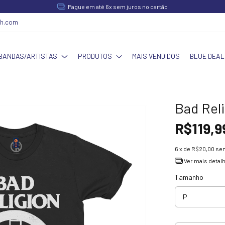
Pague em até 6x sem juros no cartão
ch.com
BANDAS/ARTISTAS
PRODUTOS
MAIS VENDIDOS
BLUE DEAL
Bad Reli
R$119,9
6
x de
R$20,00
sem
Ver mais detal
Tamanho