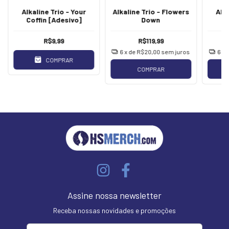
Alkaline Trio - Your
Alkaline Trio - Flowers
Alka
Coffin [Adesivo]
Down
R$9,99
R$119,99
6
x de
R$20,00
sem juros
6
x 
COMPRAR
COMPRAR
Assine nossa newsletter
Receba nossas novidades e promoções