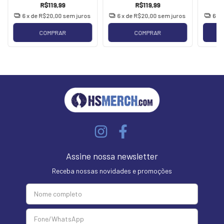
R$119,99
R$119,99
6
x de
R$20,00
sem juros
6
x de
R$20,00
sem juros
6
x 
COMPRAR
COMPRAR
Assine nossa newsletter
Receba nossas novidades e promoções