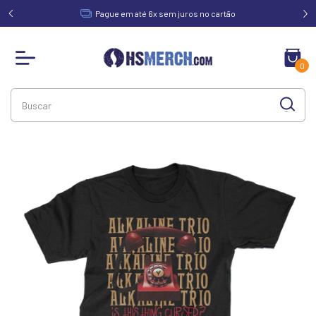
acima de
Pague em até 6x sem juros no cartão
0