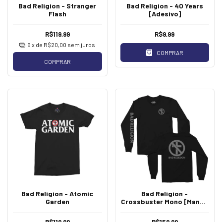
Bad Religion - Stranger
Bad Religion - 40 Years
Flash
[Adesivo]
R$119,99
R$9,99
6
x de
R$20,00
sem juros
COMPRAR
COMPRAR
Bad Religion - Atomic
Bad Religion -
Garden
Crossbuster Mono [Manga
Longa]
R$119,99
R$159,99