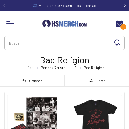
acima de
Pague em até 6x sem juros no cartão
0
Bad Religion
Início
Bandas/Artistas
B
Bad Religion
Ordenar
Filtrar