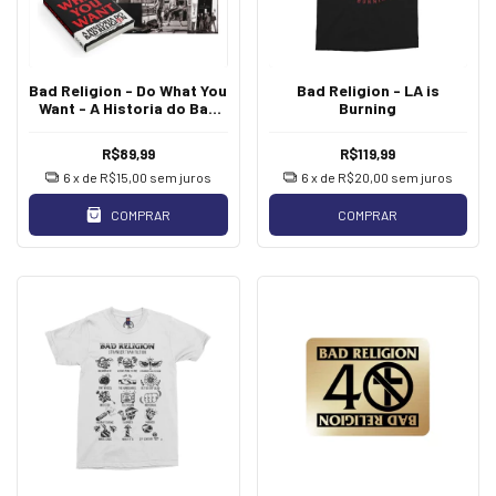
Bad Religion - Do What You
Bad Religion - LA is
Want - A Historia do Bad
Burning
Religion [Livro]
R$89,99
R$119,99
6
x de
R$15,00
sem juros
6
x de
R$20,00
sem juros
COMPRAR
COMPRAR