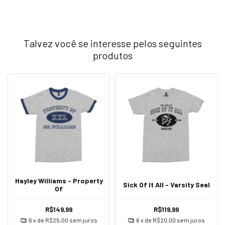
Talvez você se interesse pelos seguintes
produtos
Hayley Williams - Property
Sick Of It All - Varsity Seal
Of
R$149,99
R$119,99
6
x de
R$25,00
sem juros
6
x de
R$20,00
sem juros