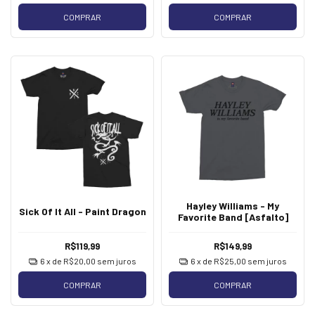
COMPRAR
COMPRAR
Hayley Williams - My
Sick Of It All - Paint Dragon
Favorite Band [Asfalto]
R$119,99
R$149,99
6
x de
R$20,00
sem juros
6
x de
R$25,00
sem juros
COMPRAR
COMPRAR