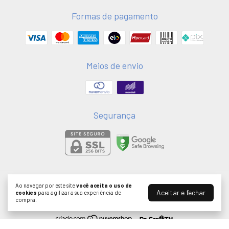
Formas de pagamento
Meios de envio
Segurança
Ao navegar por este site
você aceita o uso de
HS MERCH
Aceitar e fechar
cookies
para agilizar a sua experiência de
©2026. HSMERCH LTDA - 58051075000181. Todos os direitos reservados.
compra.