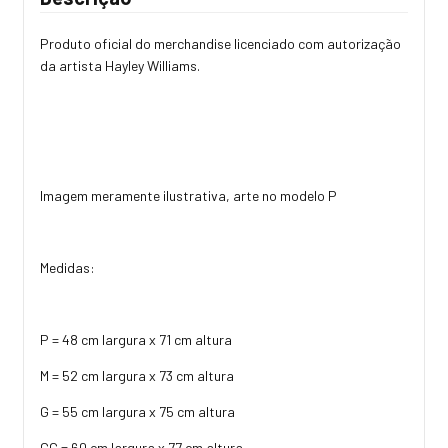
Produto oficial do merchandise licenciado com autorização
da artista Hayley Williams.
Imagem meramente ilustrativa, arte no modelo P
Medidas:
P = 48 cm largura x 71 cm altura
M = 52 cm largura x 73 cm altura
G = 55 cm largura x 75 cm altura
GG = 60 cm largura x 77 cm altura