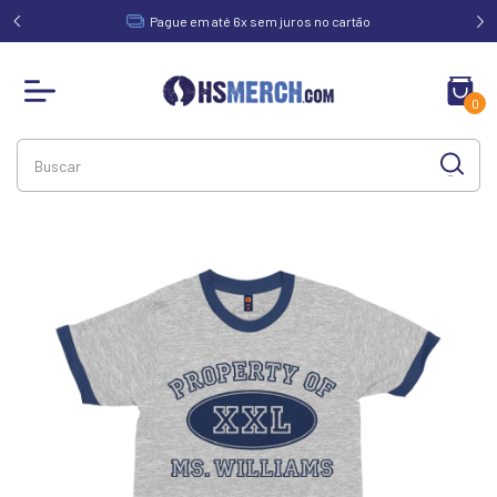
acima de
Pague em até 6x sem juros no cartão
0