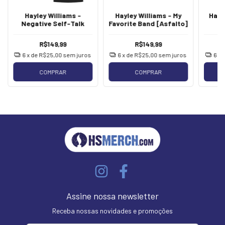
Hayley Williams -
Hayley Williams - My
Hayl
Negative Self-Talk
Favorite Band [Asfalto]
R$149,99
R$149,99
6
x de
R$25,00
sem juros
6
x de
R$25,00
sem juros
6
x 
COMPRAR
COMPRAR
Assine nossa newsletter
Receba nossas novidades e promoções