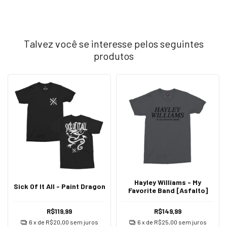
Talvez você se interesse pelos seguintes
produtos
Hayley Williams - My
Sick Of It All - Paint Dragon
Favorite Band [Asfalto]
R$119,99
R$149,99
6
x de
R$20,00
sem juros
6
x de
R$25,00
sem juros