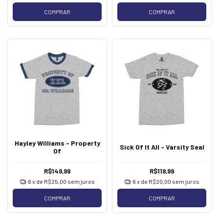
COMPRAR
COMPRAR
Hayley Williams - Property
Sick Of It All - Varsity Seal
Of
R$149,99
R$119,99
6
x de
R$25,00
sem juros
6
x de
R$20,00
sem juros
COMPRAR
COMPRAR