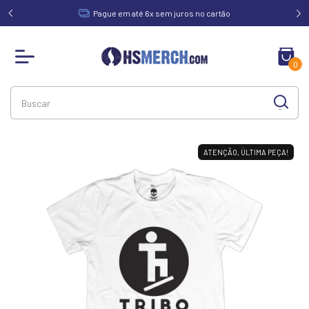
acima de
Pague em até 6x sem juros no cartão
0
ATENÇÃO, ÚLTIMA PEÇA!