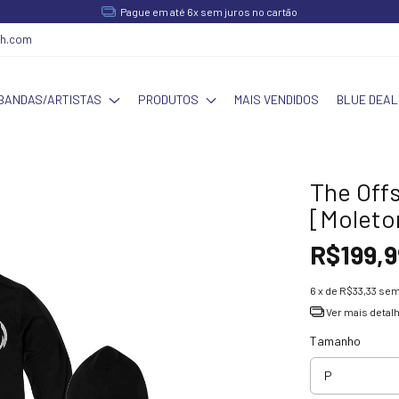
Pague em até 6x sem juros no cartão
ch.com
BANDAS/ARTISTAS
PRODUTOS
MAIS VENDIDOS
BLUE DEAL
The Offs
[Moleto
R$199,9
6
x de
R$33,33
sem
Ver mais detal
Tamanho