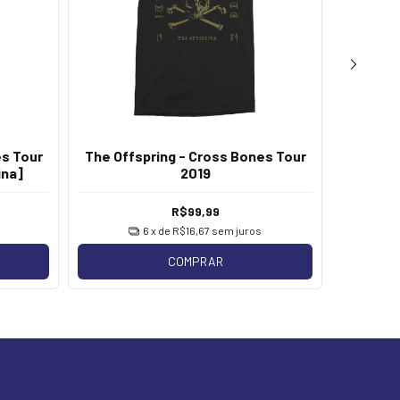
es Tour
The Offspring - Cross Bones Tour
The O
ina]
2019
R$99,99
6
x de
R$16,67
sem juros
COMPRAR