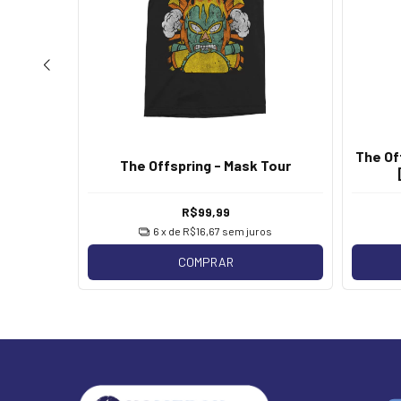
ur 2019
The Of
The Offspring - Mask Tour
rtado
R$99,99
os
6
x de
R$16,67
sem juros
COMPRAR