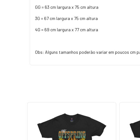
GG = 63 cm largura x 75 cm altura
3G = 67 cm largura x 75 cm altura
4G = 69 cm largura x 77 cm altura
Obs: Alguns tamanhos poderão variar em poucos cm p
ESGOTADO