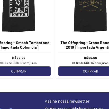
fspring - Smash Tombstone
The Offspring - Cross Bon
[Importada Colombia]
2019 [Importada Argent
R$99,99
R$99,99
6
x de
R$16,67
sem juros
6
x de
R$16,67
sem juros
COMPRAR
COMPRAR
Assine nossa newsletter
Receba nossas novidades e promoções