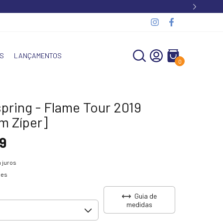
S
LANÇAMENTOS
0
pring - Flame Tour 2019
m Zíper]
9
 juros
hes
Guia de
medidas