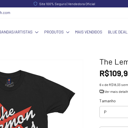
Site 100% Seguro | Vendedora Oficial
ch.com
BANDAS/ARTISTAS
PRODUTOS
MAIS VENDIDOS
BLUE DEAL
The Lem
R$109,9
6
x de
R$18,33
sem
Ver mais detal
Tamanho