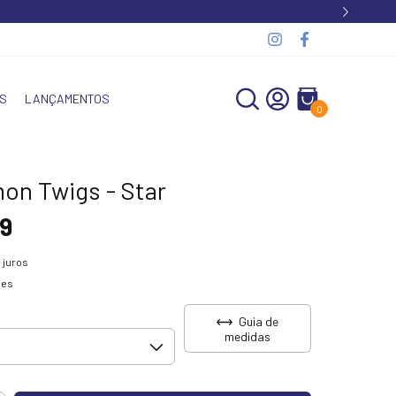
S
LANÇAMENTOS
0
on Twigs - Star
9
 juros
hes
Guia de
medidas