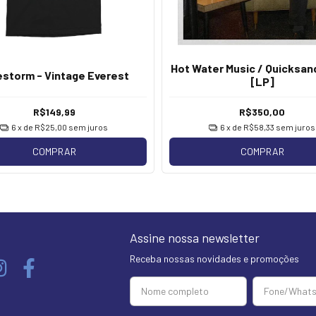
Hot Water Music / Quicksand
estorm - Vintage Everest
[LP]
R$149,99
R$350,00
6
x de
R$25,00
sem juros
6
x de
R$58,33
sem juros
COMPRAR
COMPRAR
Assine nossa newsletter
Receba nossas novidades e promoções