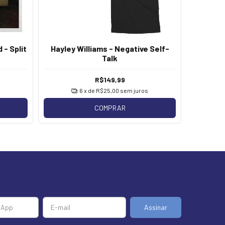
 - Split
Hayley Williams - Negative Self-
Highligh
Talk
R$149,99
6
x de
R$25,00
sem juros
COMPRAR