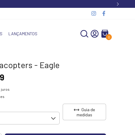
S
LANÇAMENTOS
0
acopters - Eagle
9
 juros
hes
Guia de
medidas