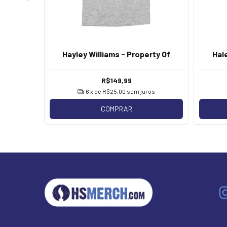
ew What
Hayley Williams - Property Of
Hal
R$149,99
os
6
x de
R$25,00
sem juros
COMPRAR