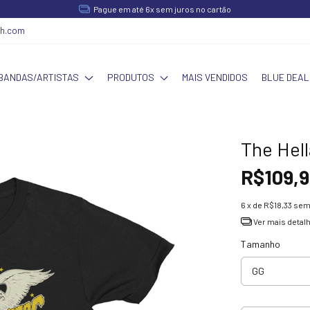
Pague em até 6x sem juros no cartão
ch.com
BANDAS/ARTISTAS
PRODUTOS
MAIS VENDIDOS
BLUE DEAL
The Hell
R$109,9
6
x de
R$18,33
sem
Ver mais detal
Tamanho