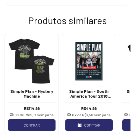
Produtos similares
Simple Plan - Mystery
Simple Plan - South
Simp
Machine
America Tour 2018
[Poster c/ tubo]
[I
R$114,99
R$44,99
6
x de
R$19,17
sem juros
6
x de
R$7,50
sem juros
6
x
COMPRAR
COMPRAR