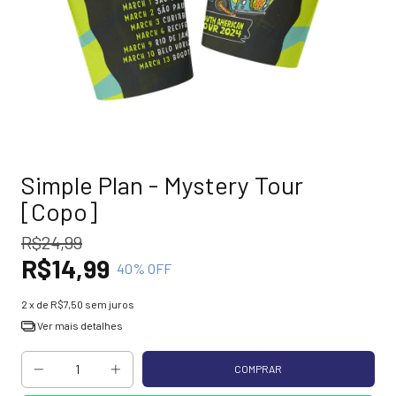
Simple Plan - Mystery Tour
[Copo]
R$24,99
R$14,99
40
% OFF
2
x de
R$7,50
sem juros
Ver mais detalhes