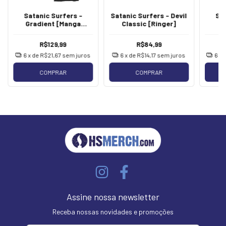
Satanic Surfers -
Satanic Surfers - Devil
Sa
Gradient [Manga
Classic [Ringer]
Longa]
R$129,99
R$84,99
6
x de
R$21,67
sem juros
6
x de
R$14,17
sem juros
6
x 
COMPRAR
COMPRAR
Assine nossa newsletter
Receba nossas novidades e promoções