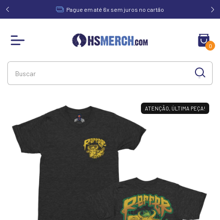
acima de
Pague em até 6x sem juros no cartão
0
ATENÇÃO, ÚLTIMA PEÇA!