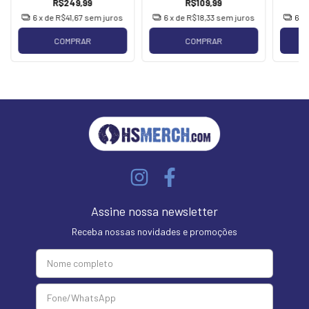
R$249,99
R$109,99
6
x de
R$41,67
sem juros
6
x de
R$18,33
sem juros
6
x
COMPRAR
COMPRAR
Assine nossa newsletter
Receba nossas novidades e promoções