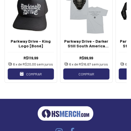
Parkway Drive - King
Parkway Drive - Darker
Parkw
Logo [Boné]
Still South America
Stil
Album
[
R$119,99
R$99,99
6
x de
R$20,00
sem juros
6
x de
R$16,67
sem juros
6
x
COMPRAR
COMPRAR