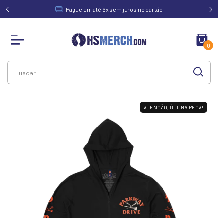
acima de
Pague em até 6x sem juros no cartão
0
ATENÇÃO, ÚLTIMA PEÇA!