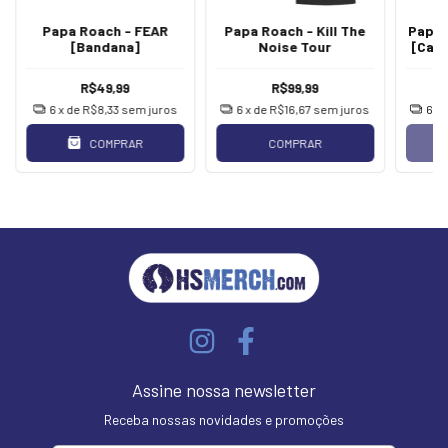
Papa Roach - FEAR
Papa Roach - Kill The
Papa 
[Bandana]
Noise Tour
[Cam
R$49,99
R$99,99
6
x de
R$8,33
sem juros
6
x de
R$16,67
sem juros
6
x 
COMPRAR
COMPRAR
Assine nossa newsletter
Receba nossas novidades e promoções