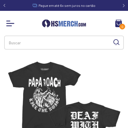
acima de
Pague em até 6x sem juros no cartão
0