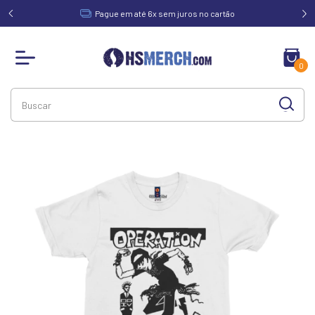
acima de
Pague em até 6x sem juros no cartão
0