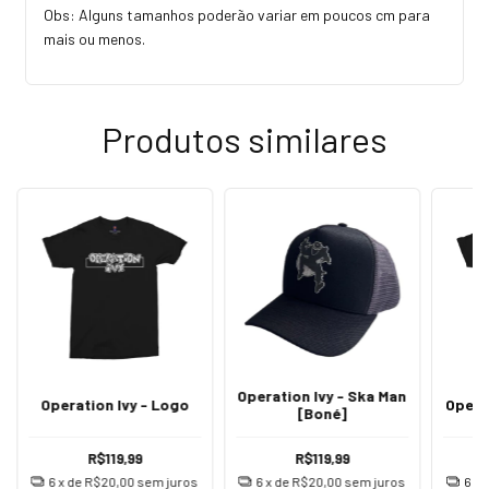
Obs: Alguns tamanhos poderão variar em poucos cm para
mais ou menos.
Produtos similares
Operation Ivy - Ska Man
Operation Ivy - Logo
Opera
[Boné]
R$119,99
R$119,99
6
x de
R$20,00
sem juros
6
x de
R$20,00
sem juros
6
x 