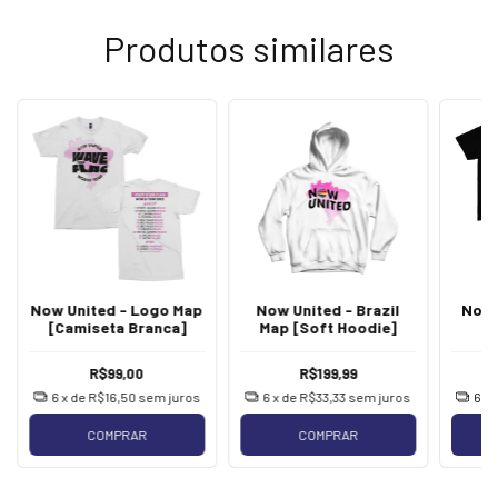
Produtos similares
Now United - Logo Map
Now United - Brazil
Now 
[Camiseta Branca]
Map [Soft Hoodie]
R$99,00
R$199,99
6
x de
R$16,50
sem juros
6
x de
R$33,33
sem juros
6
x 
COMPRAR
COMPRAR