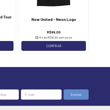
ed Tour
Now U
Now United - Neon Logo
R$99,00
6
x de
R$16,50
sem juros
COMPRAR