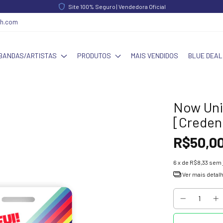
Site 100% Seguro | Vendedora Oficial
ch.com
BANDAS/ARTISTAS
PRODUTOS
MAIS VENDIDOS
BLUE DEAL
Now Uni
[Creden
R$50,0
6
x de
R$8,33
sem 
Ver mais detal