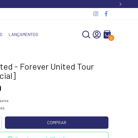
S
LANÇAMENTOS
0
ted - Forever United Tour
cial]
0
juros
hes