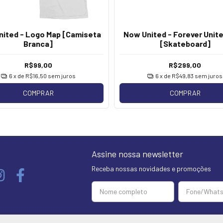
ited - Logo Map [Camiseta
Now United - Forever Unit
Branca]
[Skateboard]
R$99,00
R$299,00
6
x de
R$16,50
sem juros
6
x de
R$49,83
sem juros
COMPRAR
COMPRAR
Assine nossa newsletter
Receba nossas novidades e promoções