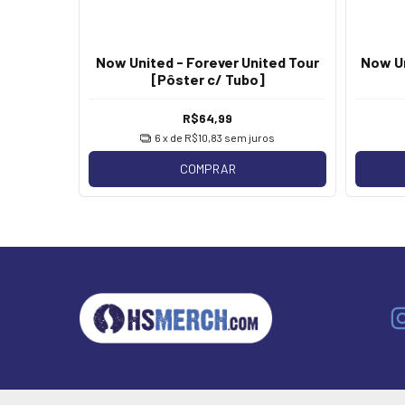
Now United - Forever United Tour
Now Un
teboard]
[Pôster c/ Tubo]
R$64,99
os
6
x de
R$10,83
sem juros
COMPRAR