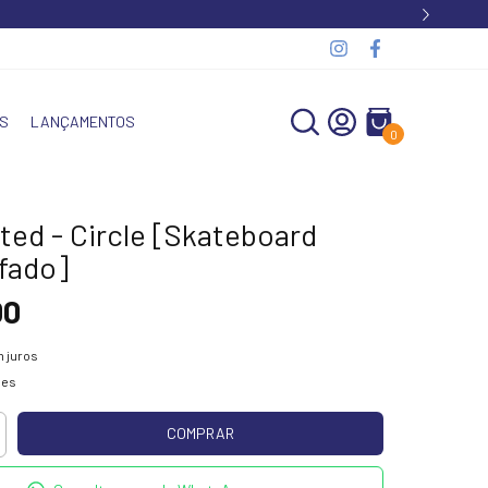
S
LANÇAMENTOS
0
ted - Circle [Skateboard
fado]
00
 juros
hes