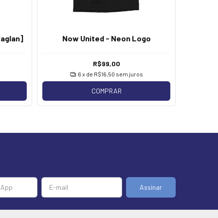
aglan]
Now United - Neon Logo
Now Uni
R$99,00
6
x de
R$16,50
sem juros
COMPRAR