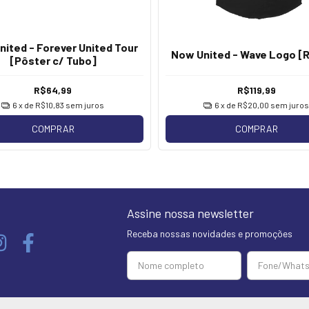
ited - Forever United Tour
Now United - Wave Logo [R
[Pôster c/ Tubo]
R$64,99
R$119,99
6
x de
R$10,83
sem juros
6
x de
R$20,00
sem juros
COMPRAR
COMPRAR
Assine nossa newsletter
Receba nossas novidades e promoções