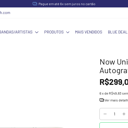
Pague em até 6x sem juros no cartão
ch.com
BANDAS/ARTISTAS
PRODUTOS
MAIS VENDIDOS
BLUE DEAL
Now Uni
Autogra
R$299,
6
x de
R$49,83
sem
Ver mais detal