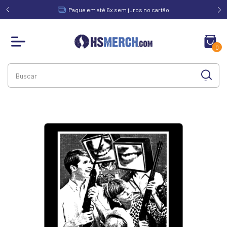
acima de
Pague em até 6x sem juros no cartão
0