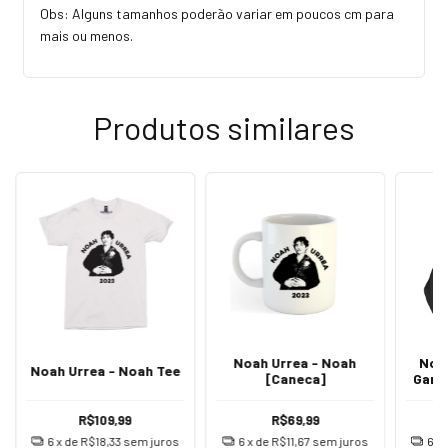
Obs: Alguns tamanhos poderão variar em poucos cm para
mais ou menos.
Produtos similares
Noah Urrea - Noah
Noah
Noah Urrea - Noah Tee
[Caneca]
Gara
R$109,99
R$69,99
6
x de
R$18,33
sem juros
6
x de
R$11,67
sem juros
6
x