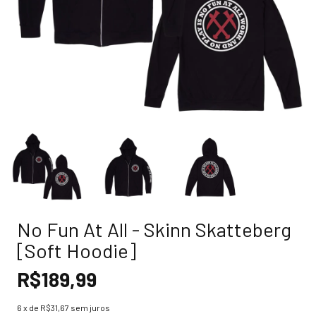
No Fun At All - Skinn Skatteberg
[Soft Hoodie]
R$189,99
6
x de
R$31,67
sem juros