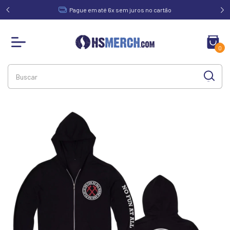
acima de
Pague em até 6x sem juros no cartão
0