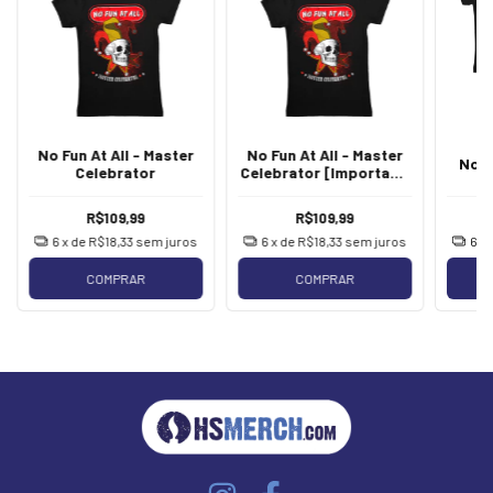
No Fun At All - Master
No Fun At All - Master
No Fu
Celebrator
Celebrator [Importada
Peru]
R$109,99
R$109,99
6
x de
R$18,33
sem juros
6
x de
R$18,33
sem juros
6
x
COMPRAR
COMPRAR