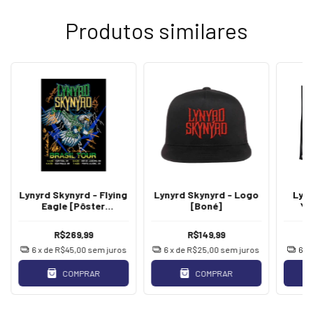
Produtos similares
Lynyrd Skynyrd - Flying
Lynyrd Skynyrd - Logo
Lyny
Eagle [Pôster
[Boné]
Ye
Autografado]
R$269,99
R$149,99
6
x de
R$45,00
sem juros
6
x de
R$25,00
sem juros
6
x
COMPRAR
COMPRAR