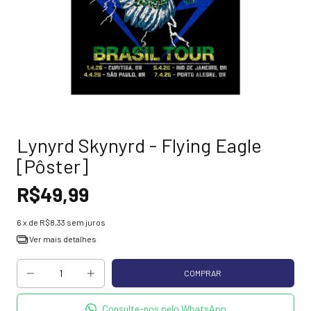
Lynyrd Skynyrd - Flying Eagle
[Pôster]
R$49,99
6
x de
R$8,33
sem juros
Ver mais detalhes
Consulte-nos pelo WhatsApp