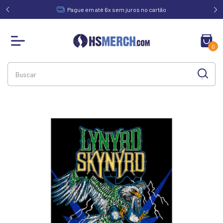
acima de
Pague em até 6x sem juros no cartão
0