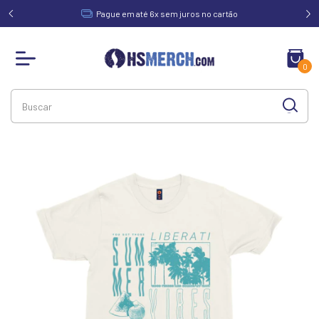
acima de
Pague em até 6x sem juros no cartão
0