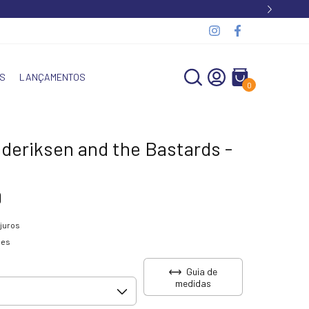
S
LANÇAMENTOS
0
deriksen and the Bastards -
9
juros
hes
Guia de
medidas