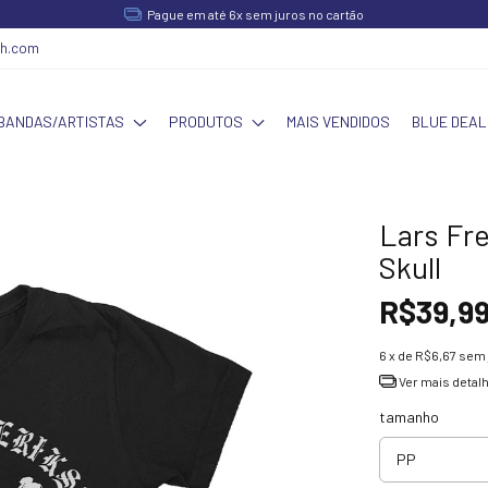
Pague em até 6x sem juros no cartão
ch.com
BANDAS/ARTISTAS
PRODUTOS
MAIS VENDIDOS
BLUE DEAL
Lars Fre
Skull
R$39,9
6
x de
R$6,67
sem 
Ver mais detal
tamanho