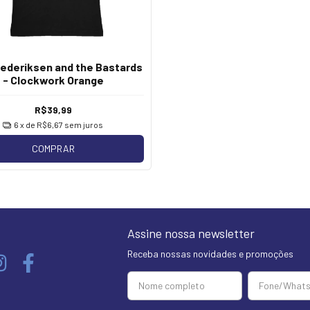
rederiksen and the Bastards
- Clockwork Orange
R$39,99
6
x de
R$6,67
sem juros
COMPRAR
Assine nossa newsletter
Receba nossas novidades e promoções