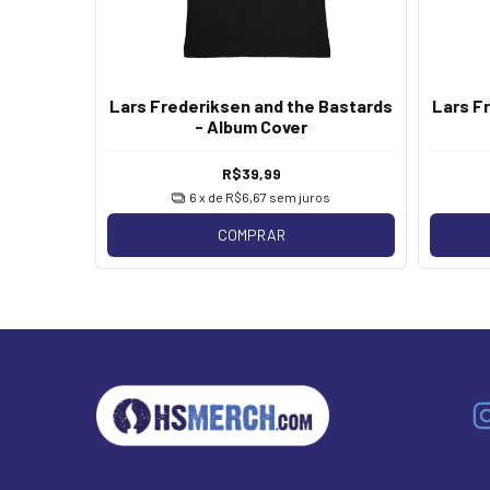
Lars Frederiksen and the Bastards
Lars F
- Album Cover
R$39,99
6
x de
R$6,67
sem juros
COMPRAR