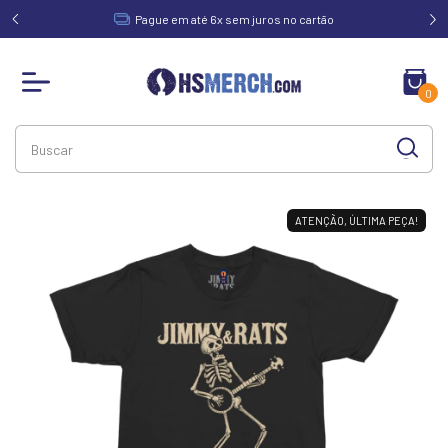
acima de
Pague em até 6x sem juros no cartão
0
ATENÇÃO, ÚLTIMA PEÇA!