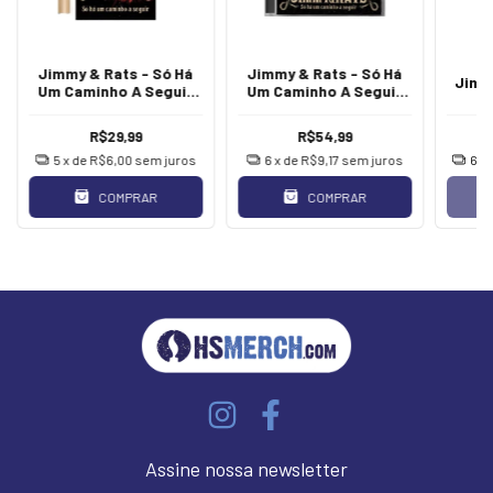
Jimmy & Rats - Só Há
Jimmy & Rats - Só Há
Jimm
Um Caminho A Seguir
Um Caminho A Seguir
[Poster c/ Tubo]
[CD]
R$29,99
R$54,99
5
x de
R$6,00
sem juros
6
x de
R$9,17
sem juros
6
x
COMPRAR
COMPRAR
Assine nossa newsletter