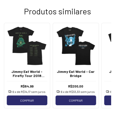
Produtos similares
Jimmy Eat World -
Jimmy Eat World - Car
Jim
Firefly Tour 2018
Bridge
[Camiseta Importada]
R$84,99
R$200,00
6
x de
R$14,17
sem juros
6
x de
R$33,33
sem juros
6
x
COMPRAR
COMPRAR