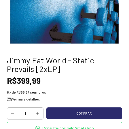
Jimmy Eat World - Static
Prevails [2xLP]
R$399,99
6
x de
R$66,67
sem juros
Ver mais detalhes
Consulte-nos pelo WhatsApp