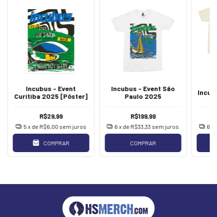
Incubus - Event
Incubus - Event São
Incub
Curitiba 2025 [Pôster]
Paulo 2025
R$29,99
R$199,99
5
x de
R$6,00
sem juros
6
x de
R$33,33
sem juros
6
x
COMPRAR
COMPRAR