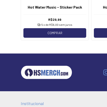
er One
Hot Water Music - Sticker Pack
Ho
R$29,99
os
5
x de
R$6,00
sem juros
COMPRAR
Institucional