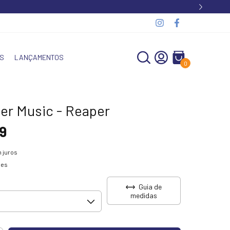
S
LANÇAMENTOS
0
er Music - Reaper
9
 juros
hes
Guia de
medidas