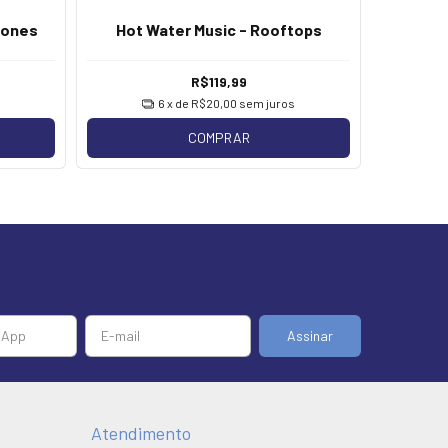
Hot W
hones
Hot Water Music - Rooftops
Sp
R$119,99
6
x de
R$20,00
sem juros
COMPRAR
Atendimento