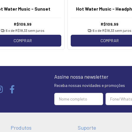
t Water Music - Sunset
Hot Water Music - Headp
R$109,99
R$109,99
6
x de
R$18,33
sem juros
6
x de
R$18,33
sem juros
COMPRAR
COMPRAR
Assine nossa newsletter
Receba nossas novidades e promoções
Produtos
Suporte