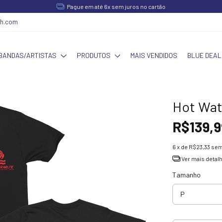
Pague em até 6x sem juros no cartão
ch.com
BANDAS/ARTISTAS
PRODUTOS
MAIS VENDIDOS
BLUE DEAL
Hot Wat
R$139,9
6
x de
R$23,33
sem
Ver mais detal
Tamanho