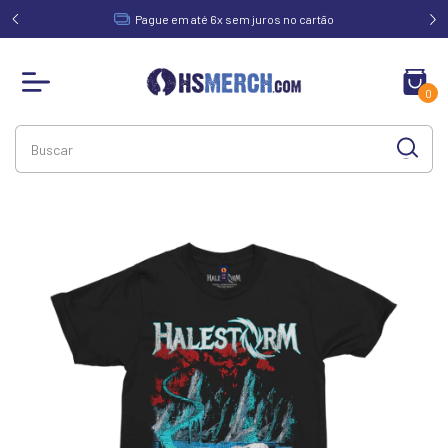
acima de
Pague em até 6x sem juros no cartão
0