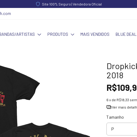
FRETE GRÁTIS acima de R$ 340,00 | Norte e Nordeste acima de R$ 390,00
ch.com
BANDAS/ARTISTAS
PRODUTOS
MAIS VENDIDOS
BLUE DEAL
Dropkic
2018
R$109,9
6
x de
R$18,33
sem
Ver mais detal
Tamanho