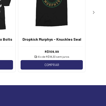
Dropki
x Bolts
Dropkick Murphys - Knuckles Seal
R$109,99
6
x de
R$18,33
sem juros
COMPRAR