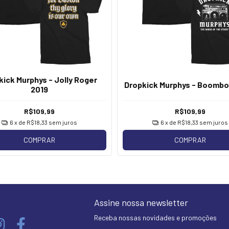
kick Murphys - Jolly Roger
Dropkick Murphys - Boombo
2019
R$109,99
R$109,99
6
x de
R$18,33
sem juros
6
x de
R$18,33
sem juros
COMPRAR
COMPRAR
Assine nossa newsletter
Receba nossas novidades e promoções