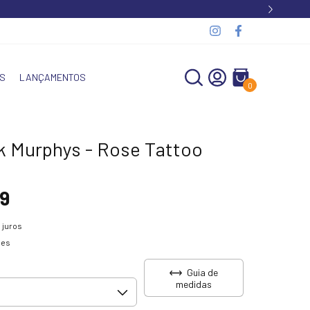
S
LANÇAMENTOS
0
k Murphys - Rose Tattoo
9
 juros
hes
Guia de
medidas