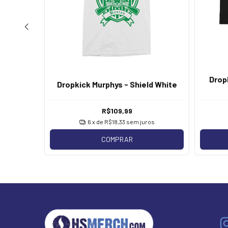
Drop
ock Black
Dropkick Murphys - Shield White
R$109,99
os
6
x de
R$18,33
sem juros
COMPRAR