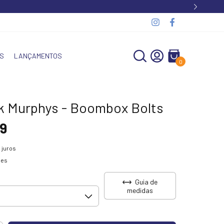
S
LANÇAMENTOS
0
k Murphys - Boombox Bolts
9
 juros
hes
Guia de
medidas