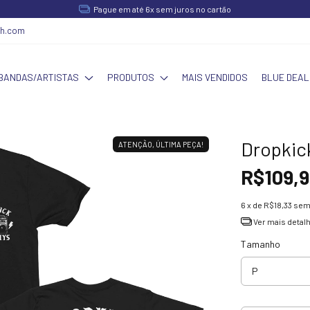
Pague em até 6x sem juros no cartão
ch.com
BANDAS/ARTISTAS
PRODUTOS
MAIS VENDIDOS
BLUE DEAL
Dropkic
ATENÇÃO, ÚLTIMA PEÇA!
R$109,9
6
x de
R$18,33
sem
Ver mais detal
Tamanho