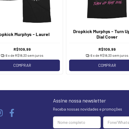
Dropkick Murphys - Turn U
opkick Murphys - Laurel
Dial Cover
R$109,99
R$109,99
6
x de
R$18,33
sem juros
6
x de
R$18,33
sem juros
COMPRAR
COMPRAR
Assine nossa newsletter
Receba nossas novidades e promoções