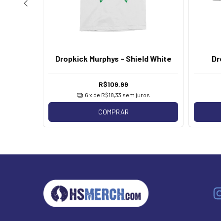
y Roger
Dropkick Murphys - Shield White
Dr
R$109,99
os
6
x de
R$18,33
sem juros
COMPRAR