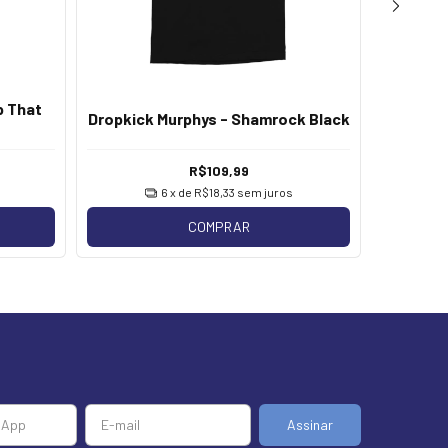
p That
Dropkick Murphys - Shamrock Black
Dropkic
R$109,99
6
x de
R$18,33
sem juros
COMPRAR