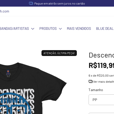
Pague em até 6x sem juros no cartão
ch.com
BANDAS/ARTISTAS
PRODUTOS
MAIS VENDIDOS
BLUE DEAL
Descend
ATENÇÃO, ÚLTIMA PEÇA!
R$119,9
6
x de
R$20,00
sem
Ver mais detal
Tamanho