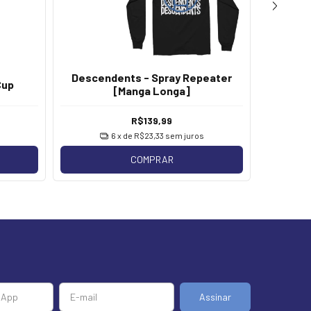
Descendents - Spray Repeater
Cup
Descende
[Manga Longa]
R$139,99
6
x de
R$23,33
sem juros
COMPRAR