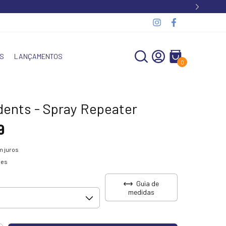
S
LANÇAMENTOS
0
ents - Spray Repeater
9
 juros
hes
Guia de
medidas