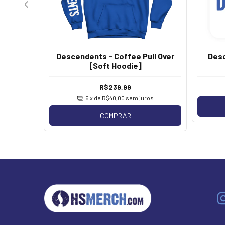
on [Soft
Descendents - Coffee Pull Over
Desc
[Soft Hoodie]
R$239,99
os
6
x de
R$40,00
sem juros
COMPRAR