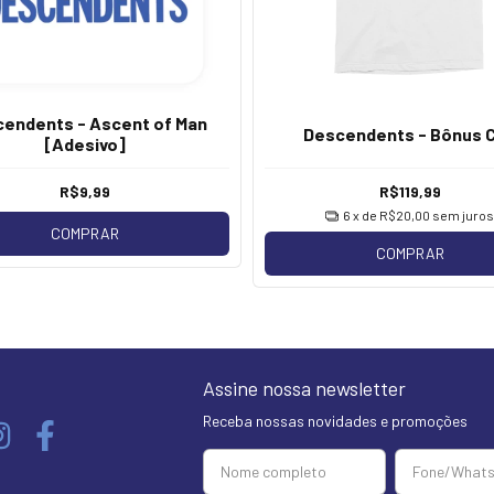
endents - Ascent of Man
Descendents - Bônus 
[Adesivo]
R$9,99
R$119,99
6
x de
R$20,00
sem juros
COMPRAR
COMPRAR
Assine nossa newsletter
Receba nossas novidades e promoções