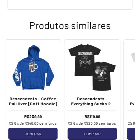
Produtos similares
Descendents - Coffee
Descendents -
D
Pull Over [Soft Hoodie]
Everything Sucks 25
Ever
Photo [Preta]
R$239,99
R$119,99
6
x de
R$40,00
sem juros
6
x de
R$20,00
sem juros
6
x 
COMPRAR
COMPRAR