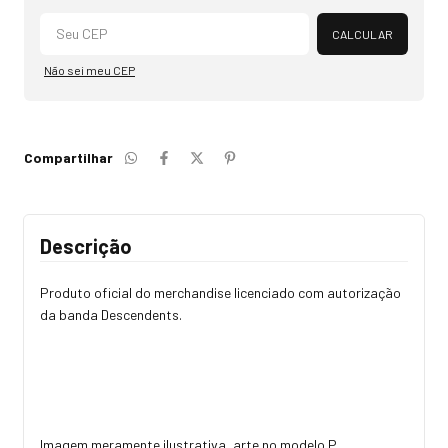
Alterar CEP
CALCULAR
Não sei meu CEP
Compartilhar
Descrição
Produto oficial do merchandise licenciado com autorização
da banda Descendents.
Imagem meramente ilustrativa, arte no modelo P