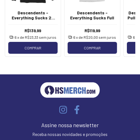
Descendents -
Descendents -
Desc
Everything Sucks 25
Everything Sucks Full
Pull 
[Manga Longa]
R$139,99
R$119,99
6
x de
R$23,33
sem juros
6
x de
R$20,00
sem juros
6
x 
COMPRAR
COMPRAR
Assine nossa newsletter
Receba nossas novidades e promoções