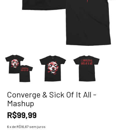
Converge & Sick Of It All -
Mashup
R$99,99
6
x de
R$16,67
sem juros