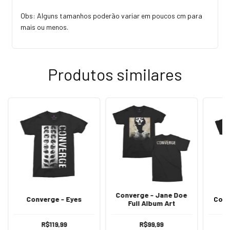
Obs: Alguns tamanhos poderão variar em poucos cm para
mais ou menos.
Produtos similares
Converge - Jane Doe
Converge - Eyes
Conv
Full Album Art
R$119,99
R$99,99