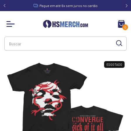
acima de
Pague em até 6x sem juros no cartão
0
ESGOTADO