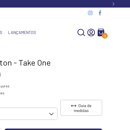
S
LANÇAMENTOS
0
rton - Take One
9
 juros
hes
Guia de
medidas