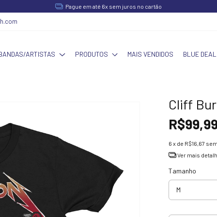
Pague em até 6x sem juros no cartão
ch.com
BANDAS/ARTISTAS
PRODUTOS
MAIS VENDIDOS
BLUE DEAL
Cliff Bu
R$99,9
6
x de
R$16,67
sem
Ver mais detal
Tamanho