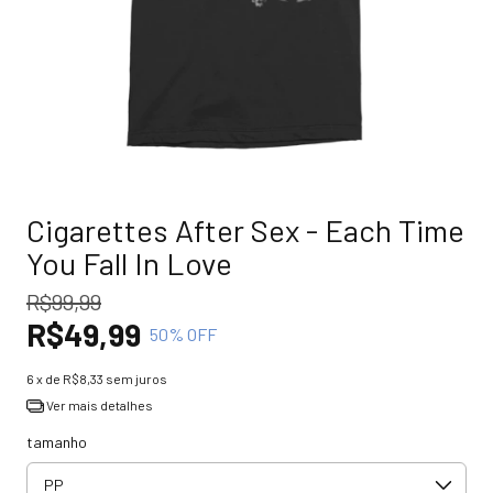
Cigarettes After Sex - Each Time
You Fall In Love
R$99,99
R$49,99
50
% OFF
6
x de
R$8,33
sem juros
Ver mais detalhes
tamanho