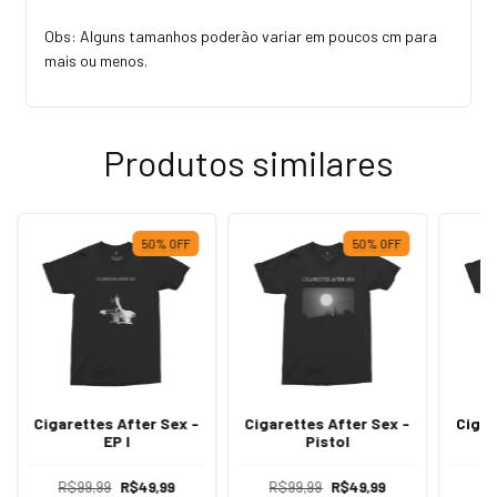
Obs: Alguns tamanhos poderão variar em poucos cm para
mais ou menos.
Produtos similares
50
%
OFF
50
%
OFF
Cigarettes After Sex -
Cigarettes After Sex -
Cigar
EP I
Pistol
R$99,99
R$49,99
R$99,99
R$49,99