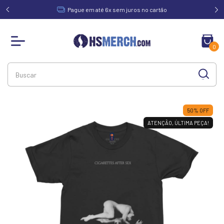
acima de
Pague em até 6x sem juros no cartão
0
50
%
OFF
ATENÇÃO, ÚLTIMA PEÇA!