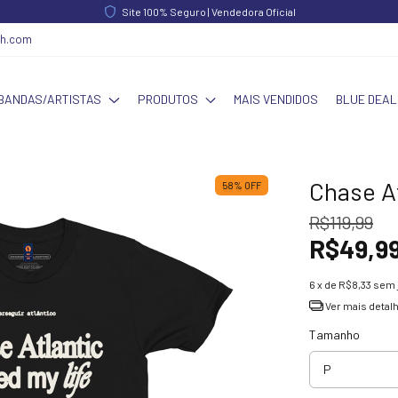
Site 100% Seguro | Vendedora Oficial
ch.com
BANDAS/ARTISTAS
PRODUTOS
MAIS VENDIDOS
BLUE DEAL
Chase At
58
%
OFF
R$119,99
R$49,9
6
x de
R$8,33
sem 
Ver mais detal
Tamanho