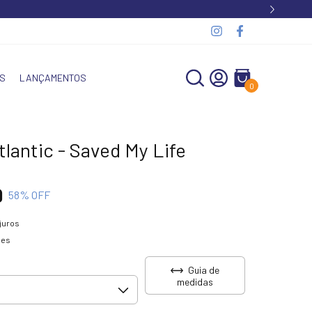
S
LANÇAMENTOS
0
lantic - Saved My Life
9
58
% OFF
juros
hes
Guia de
medidas