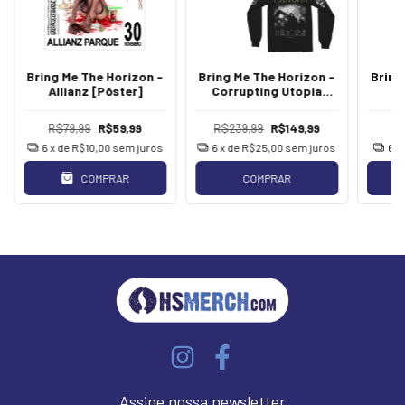
Bring Me The Horizon -
Bring Me The Horizon -
Bring
Allianz [Pôster]
Corrupting Utopia
[Manga Longa]
R$79,99
R$59,99
R$239,99
R$149,99
R$
6
x de
R$10,00
sem juros
6
x de
R$25,00
sem juros
6
x
COMPRAR
COMPRAR
Assine nossa newsletter