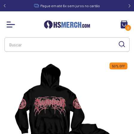
acima de
Pague em até 6x sem juros no cartão
0
50
%
OFF