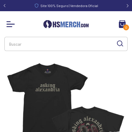
FRETE GRÁTIS acim
Site 100% Seguro | Vendedora Oficial
0