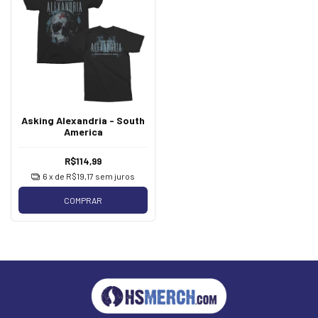
Asking Alexandria - South
America
R$114,99
6
x de
R$19,17
sem juros
COMPRAR